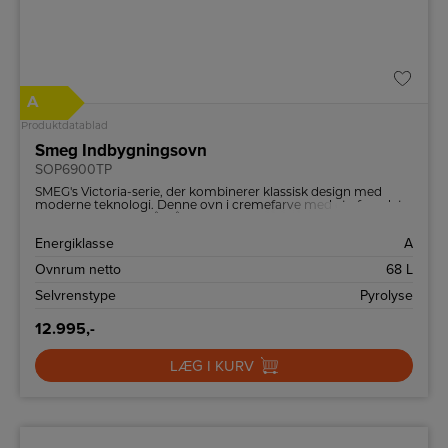
A
Produktdatablad
Smeg Indbygningsovn
SOP6900TP
SMEG's Victoria-serie, der kombinerer klassisk design med
moderne teknologi. Denne ovn i cremefarve med et afrundet
design og rustfrit stål håndtag tilføjer elegance til ethvert
køkken.
Energiklasse
A
Ovnrum netto
68 L
Selvrenstype
Pyrolyse
12.995,-
LÆG I KURV