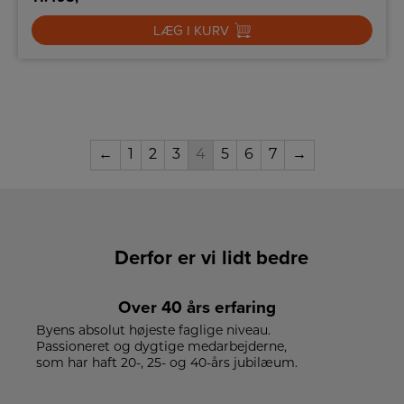
LÆG I KURV
←
1
2
3
4
5
6
7
→
Derfor er vi lidt bedre
Over 40 års erfaring
Byens absolut højeste faglige niveau.
Passioneret og dygtige medarbejderne,
som har haft 20-, 25- og 40-års jubilæum.