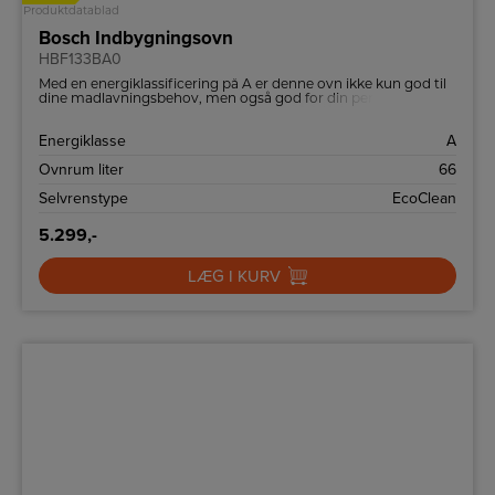
Produktdatablad
Bosch Indbygningsovn
HBF133BA0
Med en energiklassificering på A er denne ovn ikke kun god til
dine madlavningsbehov, men også god for din pengepung og
miljøet. Det lave energiforbrug sikrer, at du kan nyde din
madlavning uden at bekymre dig om høje elregninger.
Energiklasse
A
Ovnrum liter
66
Selvrenstype
EcoClean
5.299,-
LÆG I KURV