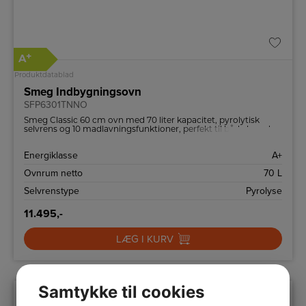
+
A
Produktdatablad
Smeg Indbygningsovn
SFP6301TNNO
Smeg Classic 60 cm ovn med 70 liter kapacitet, pyrolytisk
selvrens og 10 madlavningsfunktioner, perfekt til både hverdag
og avanceret madlavning.
Energiklasse
A+
Ovnrum netto
70 L
Selvrenstype
Pyrolyse
11.495,-
LÆG I KURV
Samtykke til cookies