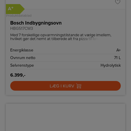
+
A
Produktdatablad
Bosch Indbygningsovn
HBG517CW3
Med 7 forskellige opvarmningstilstande at vælge imellem,
hvilket gør det nemt at tilberede alt fra pizza til langsom
madlavning.
Energiklasse
A+
Ovnrum netto
71 L
Selvrenstype
Hydrolytisk
6.399,-
LÆG I KURV