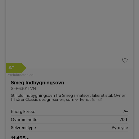
+
A
Produktdatablad
Smeg Indbygningsovn
SFP6301TVN
Stilfuld indbygningsovn fra Smeg i matsort lakeret stål. Ovnen
tilhører Classic design-serien, som er kendt for sit
minimalistiske og stilrene design.
Energiklasse
A+
Ovnrum netto
70 L
Selvrenstype
Pyrolyse
11.495,-