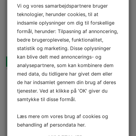
Vi og vores samarbejdspartnere bruger
teknologier, herunder cookies, til at
indsamle oplysninger om dig til forskellige
formål, herunder: Tilpasning af annoncering,
bedre brugeroplevelse, funktionalitet,
statistik og marketing. Disse oplysninger
kan blive delt med annoncerings- og
+++
A
analysepartnere, som kan kombinere dem
Produktdatablad
med data, du tidligere har givet dem eller
Bosch Indbygningsovn
HBG517CW1S
de har indsamlet gennem din brug af deres
Indbygget ovn i hvidt design. Den har et praktisk
tjenester. Ved at klikke på 'OK' giver du
stegetermometer og automatiske madlavningsprogrammer,
der hjælper dig med altid at få perfekte resultater.
samtykke til disse formål.
Ovnrum liter
71
Selvrenstype
Rengøringsvenlig emalje
Læs mere om vores brug af cookies og
Stegetermometer
Ja
behandling af persondata
her
.
6.299,-