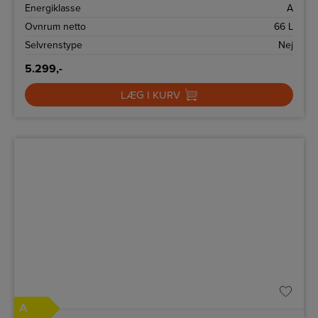
Energiklasse
A
Ovnrum netto
66 L
Selvrenstype
Nej
5.299,-
LÆG I KURV
A