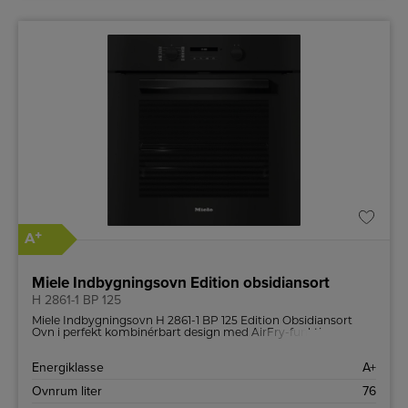
+
A
Miele Indbygningsovn Edition obsidiansort
H 2861-1 BP 125
Miele Indbygningsovn H 2861-1 BP 125 Edition Obsidiansort
Ovn i perfekt kombinérbart design med AirFry-funktion og
pyrolyse. • Tekstdisplay med knapper – EasyControl Plus •
Minimal rengøring med pyrolyse • Produkt med wi-fi –
Energiklasse
A+
Miele@home • Opnå nemt det perfekte resultat –
automatikprogrammer • Til knasende sprøde skorper – AirFry
Ovnrum liter
76