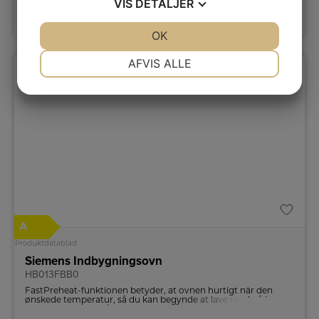
VIS
DETALJER
LÆG I KURV
JA
NEJ
OK
JA
NEJ
NØDVENDIGE
PRÆFERENCER
AFVIS ALLE
JA
NEJ
JA
NEJ
MARKETING
STATISTIK
A
Produktdatablad
Siemens Indbygningsovn
HB013FBB0
FastPreheat-funktionen betyder, at ovnen hurtigt når den
ønskede temperatur, så du kan begynde at lave mad på ingen
tid uden at vente på, at ovnen bliver varm.