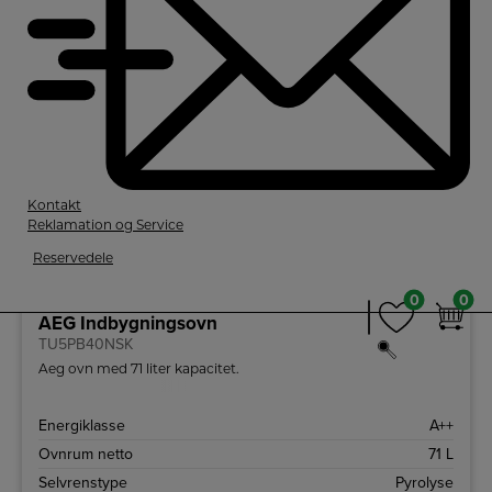
Kontakt
Reklamation og Service
Reservedele
++
A
0
0
Produktdatablad
0
0
AEG Indbygningsovn
TU5PB40NSK
Aeg ovn med 71 liter kapacitet.
Energiklasse
A++
Ovnrum netto
71 L
Selvrenstype
Pyrolyse