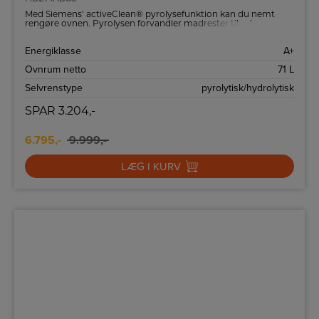
Med Siemens’ activeClean® pyrolysefunktion kan du nemt
rengøre ovnen. Pyrolysen forvandler madrester til aske, som
let kan tørres af, og hydrolyseprogrammet er ideelt til daglig
rengøring.
Energiklasse
A+
Ovnrum netto
71 L
Selvrenstype
pyrolytisk/hydrolytisk
SPAR
3.204,-
6.795,-
9.999,-
LÆG I KURV