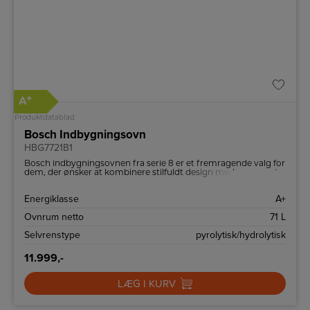
+
A
Produktdatablad
Bosch Indbygningsovn
HBG7721B1
Bosch indbygningsovnen fra serie 8 er et fremragende valg for
dem, der ønsker at kombinere stilfuldt design med avanceret
teknologi. Med funktioner som digital kontrolring, Air Fry og
Home Connect tilbyder den alt, hvad du behøver for at gøre
Energiklasse
A+
madlavningen nemmere og mere behagelig.
Ovnrum netto
71 L
Selvrenstype
pyrolytisk/hydrolytisk
11.999,-
LÆG I KURV