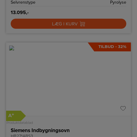
Selvrenstype
Pyrolyse
13.095,-
LÆG I KURV
TILBUD - 32%
+
A
Produktdatablad
Siemens Indbygningsovn
HB271ABS3