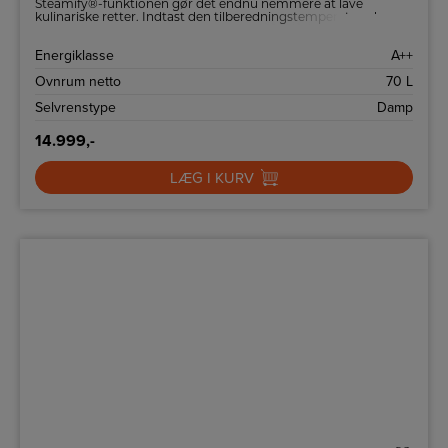
Steamify®-funktionen gør det endnu nemmere at lave
kulinariske retter. Indtast den tilberedningstemperatur, du
normalt bruger, og ovnen justerer automatisk indstillingerne,
hvilket betyder, at din mad bliver dampet til perfektion. Til
Energiklasse
A++
sundere og lækrere mad.
Ovnrum netto
70 L
Selvrenstype
Damp
14.999,-
LÆG I KURV