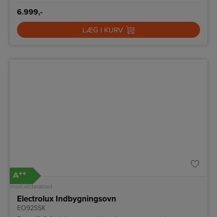
6.999,-
LÆG I KURV
++
A
Produktdatablad
Electrolux Indbygningsovn
EO92SSK