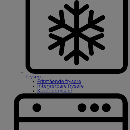
Frysere
Fritstående frysere
Integrerbare frysere
Kummefrysere