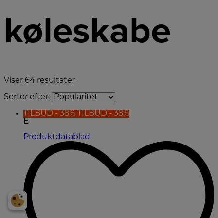
køleskabe
Viser
64
resultater
Sorter efter:
TILBUD - 38%
TILBUD - 38%
E
Produktdatablad