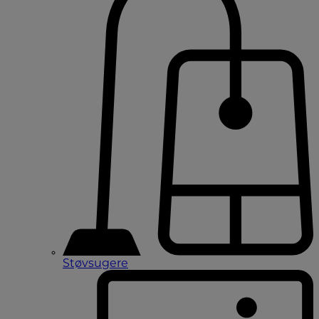
Støvsugere