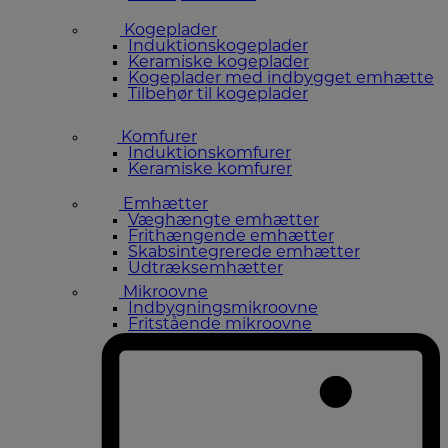
Kogeplader
Induktionskogeplader
Keramiske kogeplader
Kogeplader med indbygget emhætte
Tilbehør til kogeplader
Komfurer
Induktionskomfurer
Keramiske komfurer
Emhætter
Væghængte emhætter
Frithængende emhætter
Skabsintegrerede emhætter
Udtræksemhætter
Mikroovne
Indbygningsmikroovne
Fritstående mikroovne