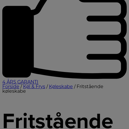
4 ÅRS GARANTI
Forside
/
Køl & Frys
/
Køleskabe
/ Fritstående
køleskabe
Fritstående