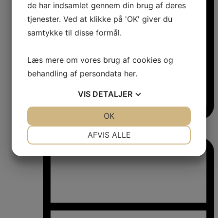
de har indsamlet gennem din brug af deres
tjenester. Ved at klikke på 'OK' giver du
samtykke til disse formål.
Læs mere om vores brug af cookies og
behandling af persondata
her
.
VIS
DETALJER
JA
NEJ
OK
JA
NEJ
Vinkøleskabe
NØDVENDIGE
PRÆFERENCER
Vinkøleskabe
AFVIS ALLE
JA
NEJ
JA
NEJ
MARKETING
STATISTIK