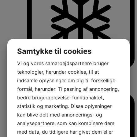
Samtykke til cookies
Vi og vores samarbejdspartnere bruger
teknologier, herunder cookies, til at
Køle-/fryseskabe
Fritstående køle-/fryseskabe
indsamle oplysninger om dig til forskellige
Integrerbare køle-/fryseskabe
Køleskabe med fryseboks
formål, herunder: Tilpasning af annoncering,
Amerikanerkøleskabe
bedre brugeroplevelse, funktionalitet,
statistik og marketing. Disse oplysninger
kan blive delt med annoncerings- og
analysepartnere, som kan kombinere dem
med data, du tidligere har givet dem eller