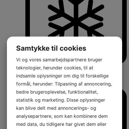
Samtykke til cookies
Vi og vores samarbejdspartnere bruger
teknologier, herunder cookies, til at
Køle-/fryseskabe
Fritstående køle-/fryseskabe
indsamle oplysninger om dig til forskellige
Integrerbare køle-/fryseskabe
Køleskabe med fryseboks
formål, herunder: Tilpasning af annoncering,
Amerikanerkøleskabe
bedre brugeroplevelse, funktionalitet,
statistik og marketing. Disse oplysninger
kan blive delt med annoncerings- og
analysepartnere, som kan kombinere dem
med data, du tidligere har givet dem eller