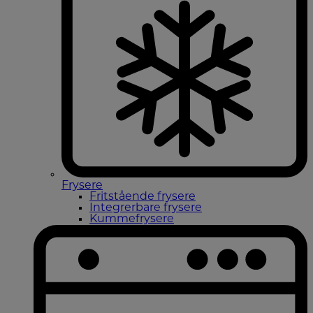
Frysere
Fritstående frysere
Integrerbare frysere
Kummefrysere