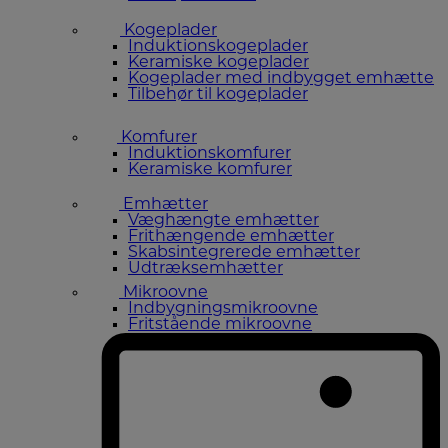
Kogeplader
Induktionskogeplader
Keramiske kogeplader
Kogeplader med indbygget emhætte
Tilbehør til kogeplader
Komfurer
Induktionskomfurer
Keramiske komfurer
Emhætter
Væghængte emhætter
Frithængende emhætter
Skabsintegrerede emhætter
Udtræksemhætter
Mikroovne
Indbygningsmikroovne
Fritstående mikroovne