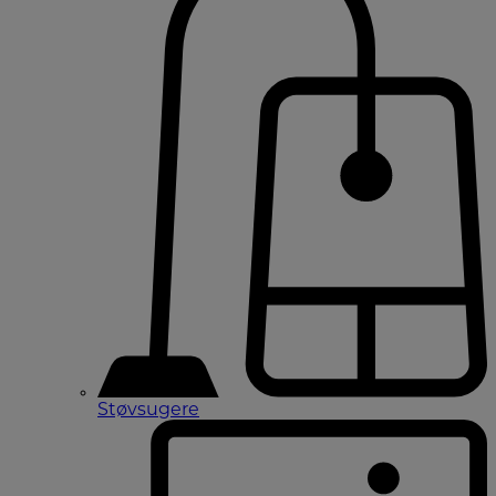
Støvsugere