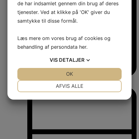
de har indsamlet gennem din brug af deres
tjenester. Ved at klikke på 'OK' giver du
samtykke til disse formål.
Læs mere om vores brug af cookies og
behandling af persondata
her
.
VIS
DETALJER
JA
NEJ
OK
JA
NEJ
Vinkøleskabe
NØDVENDIGE
PRÆFERENCER
Vinkøleskabe
AFVIS ALLE
JA
NEJ
JA
NEJ
MARKETING
STATISTIK