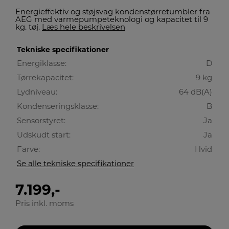
Energieffektiv og støjsvag kondenstørretumbler fra
AEG med varmepumpeteknologi og kapacitet til 9
kg. tøj.
Læs hele beskrivelsen
Tekniske specifikationer
Energiklasse:
D
Tørrekapacitet:
9 kg
Lydniveau:
64 dB(A)
Kondenseringsklasse:
B
Sensorstyret:
Ja
Udskudt start:
Ja
Farve:
Hvid
Se alle tekniske specifikationer
7.199,-
Pris inkl. moms