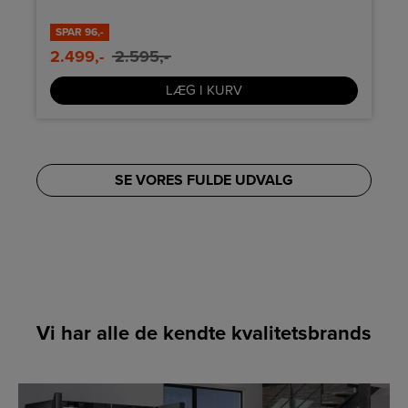
teknologi
SPAR
96,-
2.499,-
2.595,-
LÆG I KURV
SE VORES FULDE UDVALG
Vi har alle de kendte kvalitetsbrands
LINK
LINK