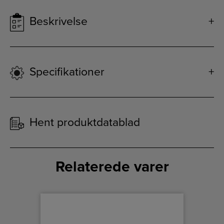
Beskrivelse
Specifikationer
Hent produktdatablad
Relaterede varer
D - 21%