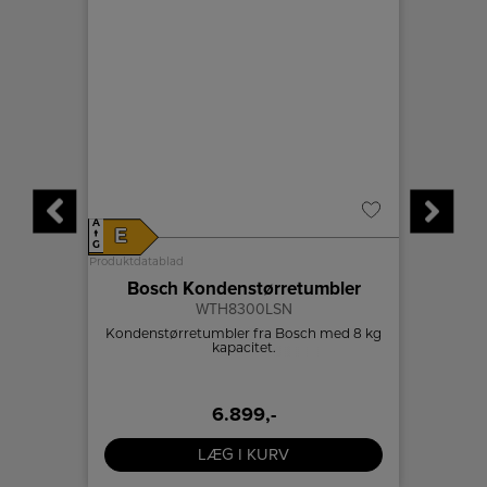
A
A
E
A
↑
↑
G
G
Produktdatablad
Produktdat
Bosch Kondenstørretumbler
WTH8300LSN
itet på
Kondenstørretumbler fra Bosch med 8 kg
kapacitet.
6.899,-
LÆG I KURV