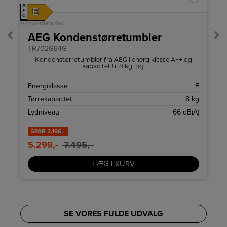
A
A
E
↑
↑
G
G
Produktdatablad
Pro
AEG Kondenstørretumbler
TR702G84G
Kondenstørretumbler fra AEG i energiklasse A++ og
kapacitet til 8 kg. tøj.
C
Energiklasse
E
g
Tørrekapacitet
8 kg
)
Lydniveau
66 dB(A)
SPAR
2.196,-
5.299,-
7.495,-
LÆG I KURV
SE VORES FULDE UDVALG