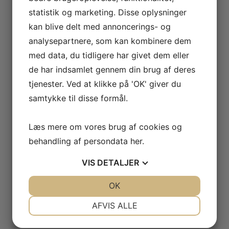
Derfor er vi lidt bedre
statistik og marketing. Disse oplysninger
kan blive delt med annoncerings- og
Over 40 års erfaring
analysepartnere, som kan kombinere dem
Byens absolut højeste faglige niveau.
med data, du tidligere har givet dem eller
Passioneret og dygtige medarbejderne,
som har haft 20-, 25- og 40-års jubilæum.
de har indsamlet gennem din brug af deres
tjenester. Ved at klikke på 'OK' giver du
samtykke til disse formål.
Stort sortiment
Altid mere end 400 produkter i
udstillingen.
Læs mere om vores brug af cookies og
Et af Danmarks største sortimenter
behandling af persondata
her
.
online.
Salg af førende kvalitets produkter.
VIS
DETALJER
Montering og levering
JA
NEJ
OK
JA
NEJ
Montering med egne montør i Østjylland.
NØDVENDIGE
PRÆFERENCER
AFVIS ALLE
Levering i hele landet med fragtmand
inden 5 dage.
JA
NEJ
JA
NEJ