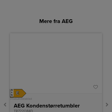
Mere fra AEG
%
A
A
E
↑
↑
G
G
Produktdatablad
Pro
AEG Kondenstørretumbler
TR722O84D