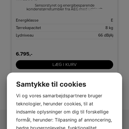
Sensorstyret og energibesparende
kondenstørretumbler fra AEG med udskudt
startfunktion, AutoOff og kapacitet til 8 kg.
E
Energiklasse
E
g
Tørrekapacitet
8 kg
)
Lydniveau
66 dB(A)
6.795,-
LÆG I KURV
Samtykke til cookies
SE VORES FULDE UDVALG
Vi og vores samarbejdspartnere bruger
teknologier, herunder cookies, til at
indsamle oplysninger om dig til forskellige
formål, herunder: Tilpasning af annoncering,
bedre brugeroplevelse, funktionalitet,