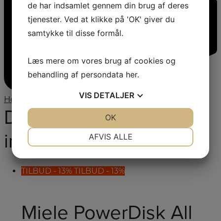
de har indsamlet gennem din brug af deres
tjenester. Ved at klikke på 'OK' giver du
samtykke til disse formål.
Læs mere om vores brug af cookies og
behandling af persondata
her
.
VIS
DETALJER
Hent produktdatablad
Du kunne også være
JA
NEJ
OK
JA
NEJ
NØDVENDIGE
PRÆFERENCER
interesseret i...
AFVIS ALLE
JA
NEJ
JA
NEJ
MARKETING
STATISTIK
TILBUD - 13%
TILBUD - 13%
Miele PowerDisk All