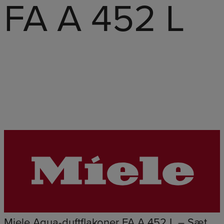
FA A 452 L
Miele Aqua-duftflakoner FA A 452 L – Sæt