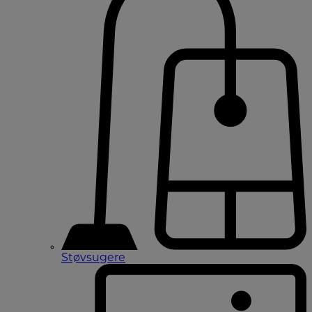
Støvsugere