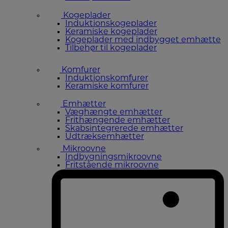
Kogeplader
Induktionskogeplader
Keramiske kogeplader
Kogeplader med indbygget emhætte
Tilbehør til kogeplader
Komfurer
Induktionskomfurer
Keramiske komfurer
Emhætter
Væghængte emhætter
Frithængende emhætter
Skabsintegrerede emhætter
Udtræksemhætter
Mikroovne
Indbygningsmikroovne
Fritstående mikroovne