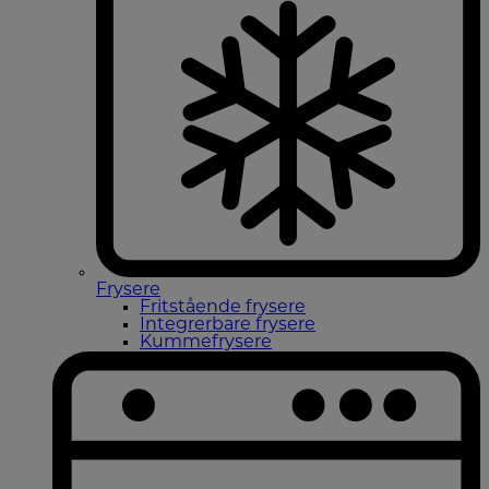
Frysere
Fritstående frysere
Integrerbare frysere
Kummefrysere