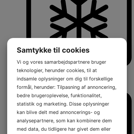
Samtykke til cookies
Vi og vores samarbejdspartnere bruger
teknologier, herunder cookies, til at
Køle-/fryseskabe
Fritstående køle-/fryseskabe
indsamle oplysninger om dig til forskellige
Integrerbare køle-/fryseskabe
Køleskabe med fryseboks
formål, herunder: Tilpasning af annoncering,
Amerikanerkøleskabe
bedre brugeroplevelse, funktionalitet,
statistik og marketing. Disse oplysninger
kan blive delt med annoncerings- og
analysepartnere, som kan kombinere dem
med data, du tidligere har givet dem eller