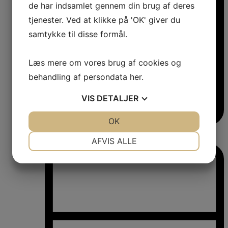
de har indsamlet gennem din brug af deres
tjenester. Ved at klikke på 'OK' giver du
samtykke til disse formål.
Læs mere om vores brug af cookies og
behandling af persondata
her
.
VIS
DETALJER
JA
NEJ
OK
JA
NEJ
Vinkøleskabe
NØDVENDIGE
PRÆFERENCER
Vinkøleskabe
AFVIS ALLE
JA
NEJ
JA
NEJ
MARKETING
STATISTIK