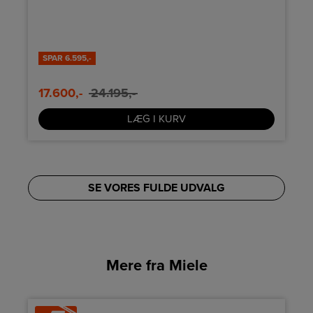
programmer
)
l
SPAR
6.595,-
17.600,-
24.195,-
LÆG I KURV
SE VORES FULDE UDVALG
Mere fra Miele
%