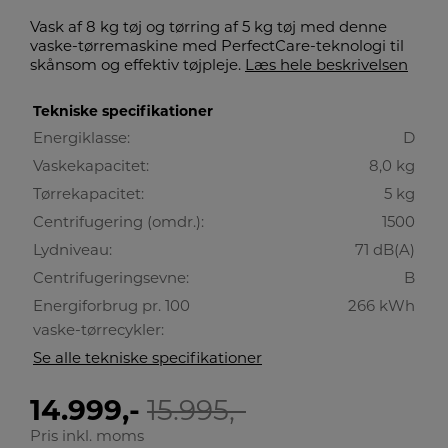
Vask af 8 kg tøj og tørring af 5 kg tøj med denne
vaske-tørremaskine med PerfectCare-teknologi til
skånsom og effektiv tøjpleje.
Læs hele beskrivelsen
Tekniske specifikationer
Energiklasse:
D
Vaskekapacitet:
8,0 kg
Tørrekapacitet:
5 kg
Centrifugering (omdr.):
1500
Lydniveau:
71 dB(A)
Centrifugeringsevne:
B
Energiforbrug pr. 100
266 kWh
vaske-tørrecykler:
Se alle tekniske specifikationer
14.999,-
15.995,-
Pris inkl. moms