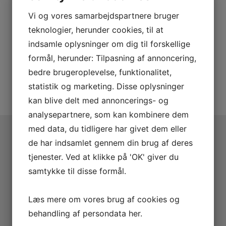
Vi og vores samarbejdspartnere bruger
9.699,-
teknologier, herunder cookies, til at
LÆG I KURV
indsamle oplysninger om dig til forskellige
formål, herunder: Tilpasning af annoncering,
bedre brugeroplevelse, funktionalitet,
SE VORES FULDE UDVALG
statistik og marketing. Disse oplysninger
kan blive delt med annoncerings- og
analysepartnere, som kan kombinere dem
med data, du tidligere har givet dem eller
de har indsamlet gennem din brug af deres
Derfor er vi lidt bedre
tjenester. Ved at klikke på 'OK' giver du
samtykke til disse formål.
Over 40 års erfaring
Byens absolut højeste faglige niveau.
Læs mere om vores brug af cookies og
Passioneret og dygtige medarbejderne,
behandling af persondata
her
.
som har haft 20-, 25- og 40-års jubilæum.